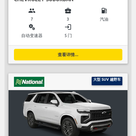
group
business_center
local_gas_station
7
3
汽油
miscellaneous_services
login
自动变速器
5 门
查看详情...
大型 SUV 越野车