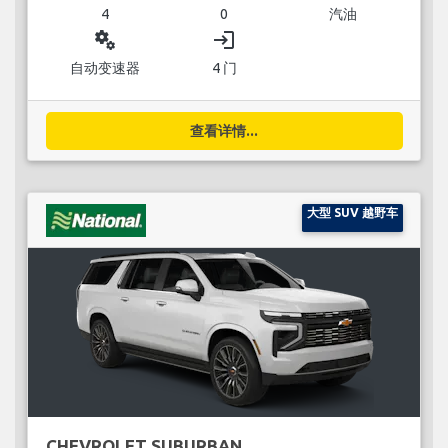
4
0
汽油
miscellaneous_services
login
自动变速器
4 门
查看详情...
大型 SUV 越野车
CHEVROLET SUBURBAN