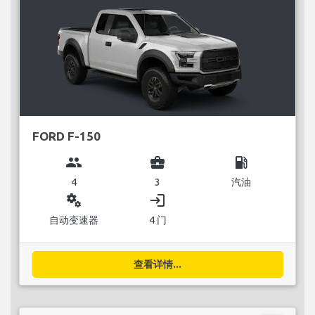
FORD F-150
group
business_center
local_gas_station
4
3
汽油
miscellaneous_services
login
自动变速器
4 门
查看详情...