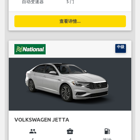
自动变速器
5 门
查看详情...
中级
VOLKSWAGEN JETTA
group
business_center
local_gas_station
5
4
汽油