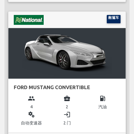
敞篷车
FORD MUSTANG CONVERTIBLE
group
business_center
local_gas_station
4
2
汽油
miscellaneous_services
login
自动变速器
2 门