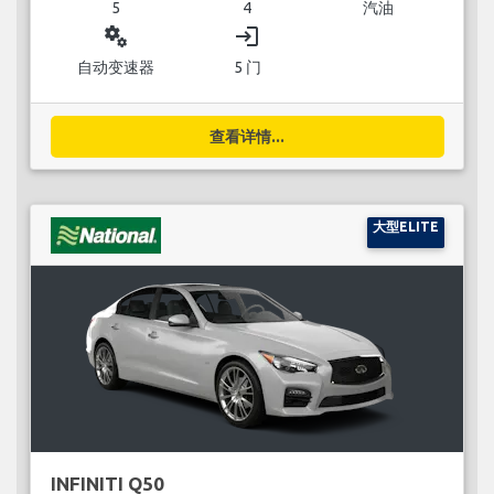
5
4
汽油
miscellaneous_services
login
自动变速器
5 门
查看详情...
大型ELITE
INFINITI Q50