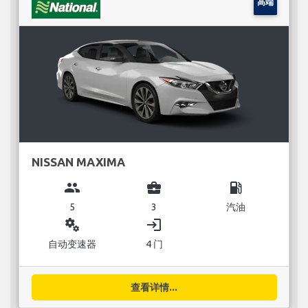
高端
NISSAN MAXIMA
group
business_center
local_gas_station
5
3
汽油
miscellaneous_services
login
自动变速器
4 门
查看详情...