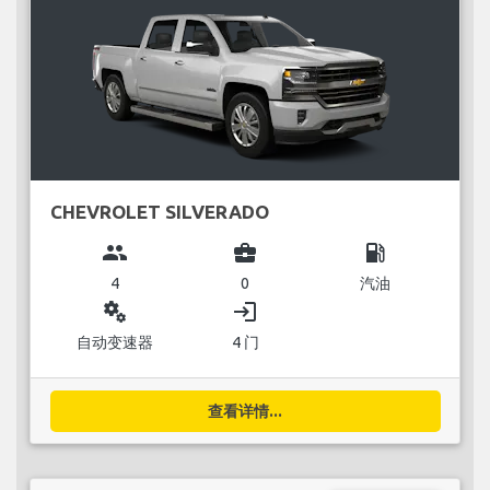
CHEVROLET SILVERADO
group
business_center
local_gas_station
4
0
汽油
miscellaneous_services
login
自动变速器
4 门
查看详情...