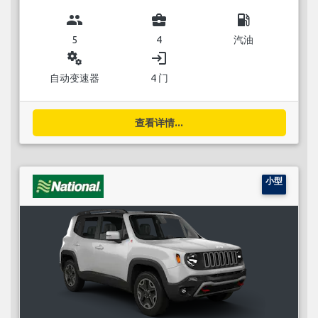
group
business_center
local_gas_station
5
4
汽油
miscellaneous_services
login
自动变速器
4 门
查看详情...
小型