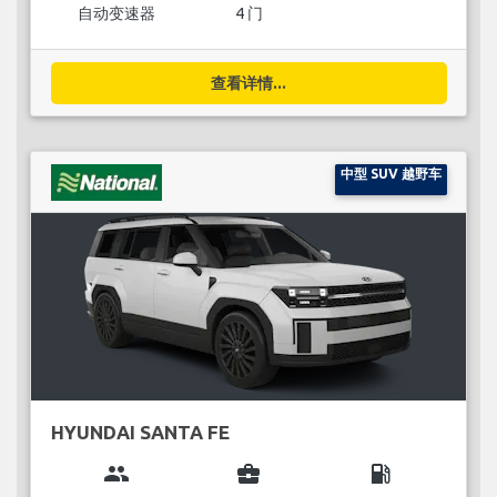
自动变速器
4 门
查看详情...
中型 SUV 越野车
HYUNDAI SANTA FE
group
business_center
local_gas_station