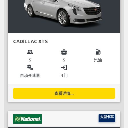
CADILLAC XTS
group
business_center
local_gas_station
5
5
汽油
miscellaneous_services
login
自动变速器
4 门
查看详情...
大型卡车