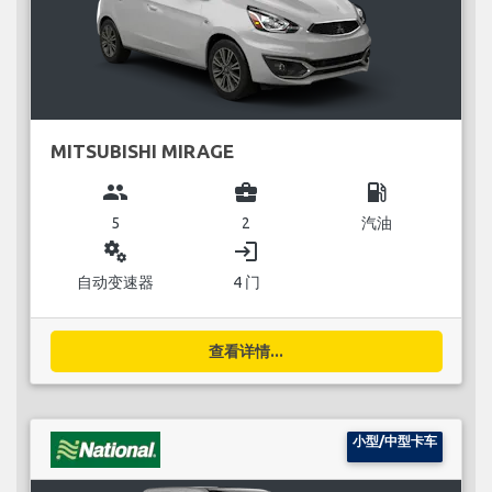
MITSUBISHI MIRAGE
group
business_center
local_gas_station
5
2
汽油
miscellaneous_services
login
自动变速器
4 门
查看详情...
小型/中型卡车