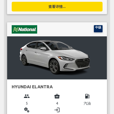
查看详情...
中级
HYUNDAI ELANTRA
group
business_center
local_gas_station
5
4
汽油
miscellaneous_services
login