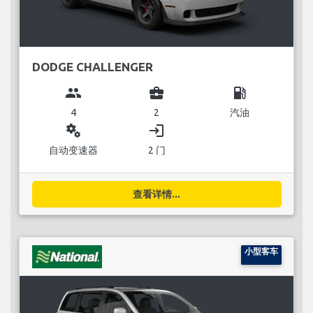
DODGE CHALLENGER
group
business_center
local_gas_station
4
2
汽油
miscellaneous_services
login
自动变速器
2 门
查看详情...
小型客车