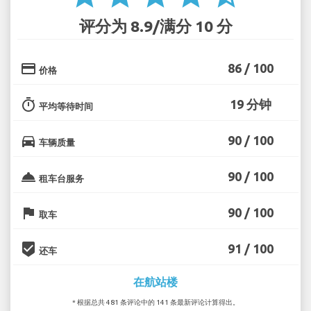
评分为 8.9/满分 10 分
credit_card
86 / 100
价格
timer
19 分钟
平均等待时间
directions_car
90 / 100
车辆质量
room_service
90 / 100
租车台服务
flag
90 / 100
取车
beenhere
91 / 100
还车
在航站楼
* 根据总共 481 条评论中的 141 条最新评论计算得出。