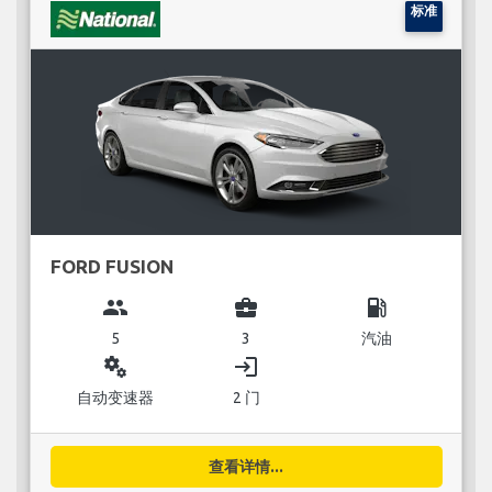
标准
FORD FUSION
group
business_center
local_gas_station
5
3
汽油
miscellaneous_services
login
自动变速器
2 门
查看详情...