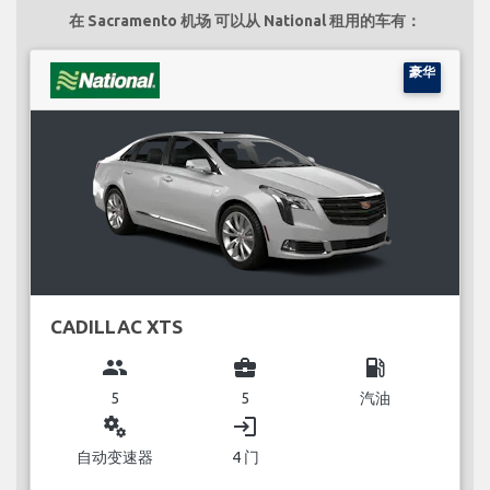
在 Sacramento 机场 可以从 National 租用的车有：
豪华
CADILLAC XTS
group
business_center
local_gas_station
5
5
汽油
miscellaneous_services
login
自动变速器
4 门