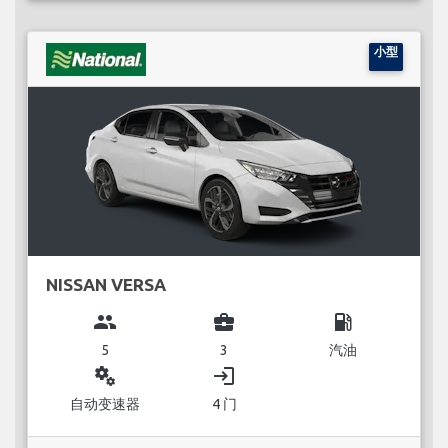
小型
NISSAN VERSA
group
business_center
local_gas_station
5
3
汽油
miscellaneous_services
login
自动变速器
4 门