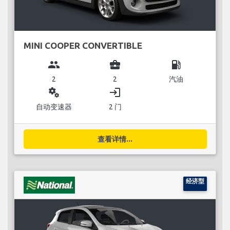
MINI COOPER CONVERTIBLE
group
business_center
local_gas_station
2
2
汽油
miscellaneous_services
login
自动变速器
2 门
查看详情...
经济型