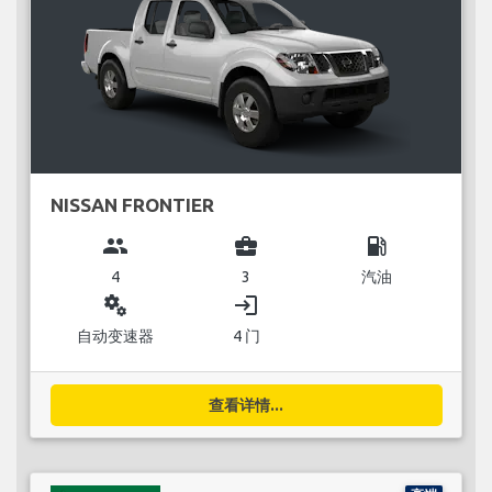
NISSAN FRONTIER
group
business_center
local_gas_station
4
3
汽油
miscellaneous_services
login
自动变速器
4 门
查看详情...