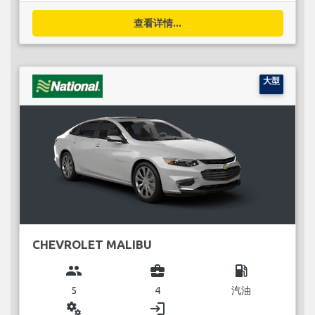
查看详情...
大型
CHEVROLET MALIBU
group
business_center
local_gas_station
5
4
汽油
miscellaneous_services
login