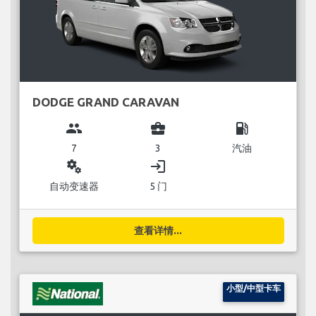
DODGE GRAND CARAVAN
group
business_center
local_gas_station
7
3
汽油
miscellaneous_services
login
自动变速器
5 门
查看详情...
小型/中型卡车