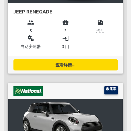
JEEP RENEGADE
group
business_center
local_gas_station
5
2
汽油
miscellaneous_services
login
自动变速器
3 门
查看详情...
敞篷车