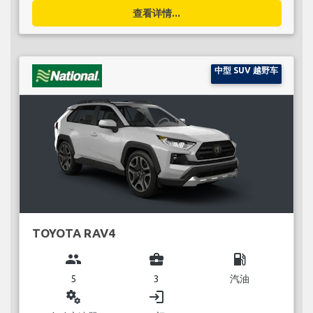
查看详情...
中型 SUV 越野车
TOYOTA RAV4
group
business_center
local_gas_station
5
3
汽油
miscellaneous_services
login