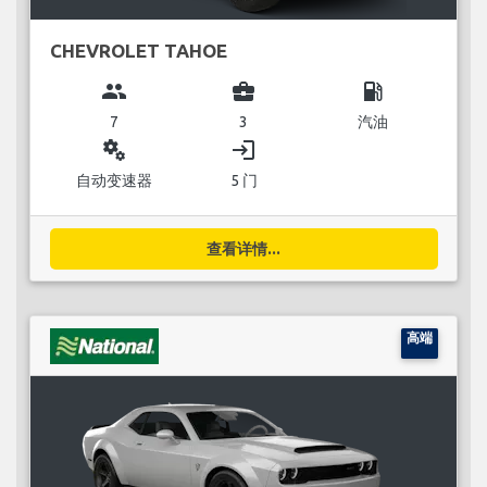
CHEVROLET TAHOE
group
business_center
local_gas_station
7
3
汽油
miscellaneous_services
login
自动变速器
5 门
查看详情...
高端