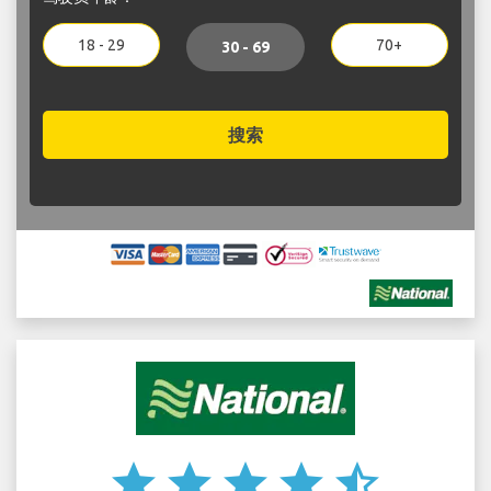
18 - 29
70+
30 - 69
搜索
star
star
star
star
star_half