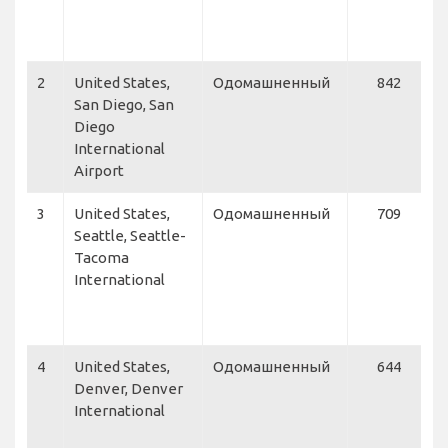
E
A
2
United States,
Одомашненный
842
A
San Diego, San
A
Diego
N
International
A
Airport
3
United States,
Одомашненный
709
S
Seattle, Seattle-
A
Tacoma
C
International
H
a
L
4
United States,
Одомашненный
644
D
Denver, Denver
F
International
A
A