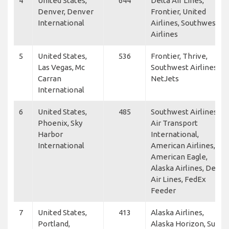
4
United States,
644
Delta Air Lines,
Denver, Denver
Frontier, United
International
Airlines, Southwest
Airlines
5
United States,
536
Frontier, Thrive,
Las Vegas, Mc
Southwest Airlines,
Carran
NetJets
International
6
United States,
485
Southwest Airlines,
Phoenix, Sky
Air Transport
Harbor
International,
International
American Airlines,
American Eagle,
Alaska Airlines, Delta
Air Lines, FedEx
Feeder
7
United States,
413
Alaska Airlines,
Portland,
Alaska Horizon, Sun