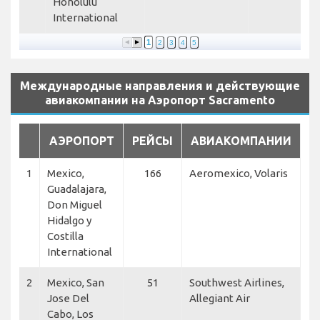
Honolulu
H
International
S
1
2
3
4
5
Международные направления и действующие
авиакомпании на Аэропорт Sacramento
АЭРОПОРТ
РЕЙСЫ
АВИАКОМПАНИИ
1
Mexico,
166
Aeromexico, Volaris
Guadalajara,
Don Miguel
Hidalgo y
Costilla
International
2
Mexico, San
51
Southwest Airlines,
Jose Del
Allegiant Air
Cabo, Los