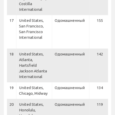
Costilla
International
17
United States,
Одомашненный
155
U
San Francisco,
U
San Francisco
S
International
D
N
18
United States,
Одомашненный
142
D
Atlanta,
Hartsfield
Jackson Atlanta
International
19
United States,
Одомашненный
134
S
Chicago, Midway
20
United States,
Одомашненный
119
A
Honolulu,
I