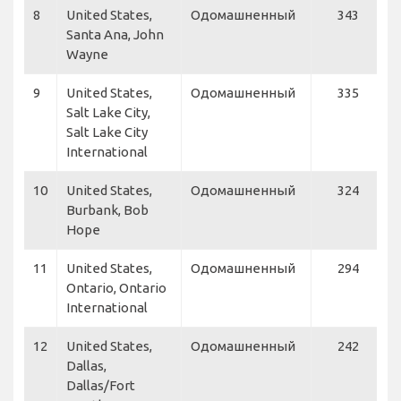
8
United States,
Одомашненный
343
S
Santa Ana, John
Wayne
9
United States,
Одомашненный
335
D
Salt Lake City,
S
Salt Lake City
N
International
A
10
United States,
Одомашненный
324
f
Burbank, Bob
S
Hope
11
United States,
Одомашненный
294
S
Ontario, Ontario
A
International
I
12
United States,
Одомашненный
242
A
Dallas,
Dallas/Fort