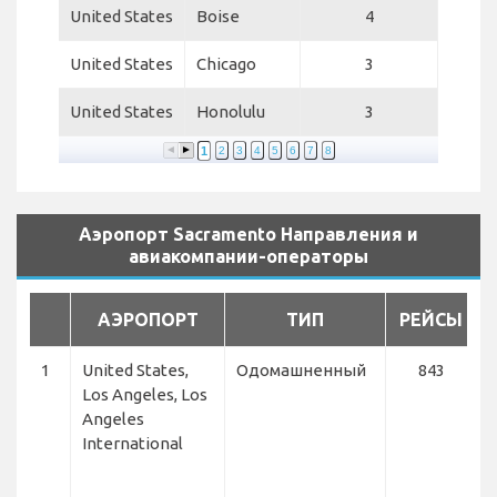
United States
Boise
4
United States
Chicago
3
United States
Honolulu
3
1
2
3
4
5
6
7
8
Аэропорт Sacramento Направления и
авиакомпании-операторы
АЭРОПОРТ
ТИП
РЕЙСЫ
1
United States,
Одомашненный
843
A
Los Angeles, Los
S
Angeles
D
International
C
F
A