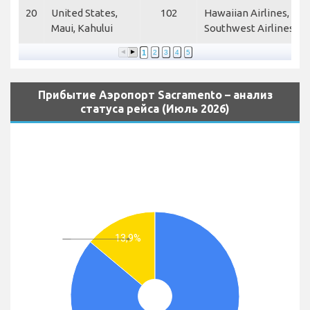
20
United States,
102
Hawaiian Airlines,
Maui, Kahului
Southwest Airlines
1
2
3
4
5
Прибытие Аэропорт Sacramento – анализ
статуса рейса (Июль 2026)
13,9%