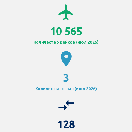
airplanemode_active
10 565
Количество рейсов (июл 2026)
location_on
3
Количество стран (июл 2026)
compare_arrows
128