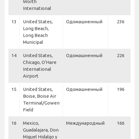
Worth
International
13
United States,
Одомашненный
236
S
Long Beach,
Long Beach
Municipal
14
United States,
Одомашненный
226
A
Chicago, O'Hare
U
International
Airport
15
United States,
Одомашненный
196
A
Boise, Boise Air
A
Terminal/Gowen
S
Field
A
16
Mexico,
Международный
166
A
Guadalajara, Don
Miguel Hidalgo y