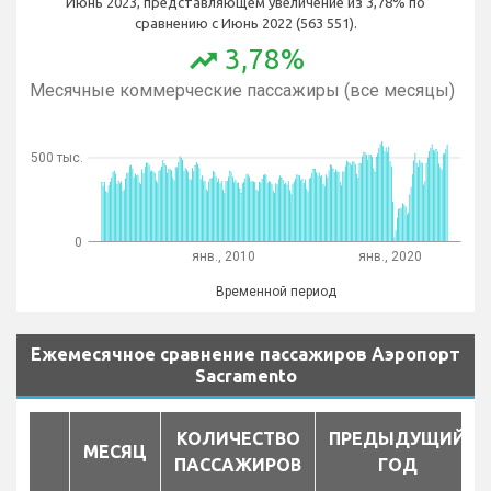
Июнь 2023, представляющем увеличение из 3,78% по
сравнению с Июнь 2022 (563 551).
3,78%
trending_up
Месячные коммерческие пассажиры (все месяцы)
500 тыс.
0
янв., 2010
янв., 2020
Временной период
Ежемесячное сравнение пассажиров Аэропорт
Sacramento
КОЛИЧЕСТВО
ПРЕДЫДУЩИЙ
МЕСЯЦ
ПАССАЖИРОВ
ГОД