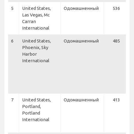
5
United States,
Одомашненный
536
F
Las Vegas, Mc
S
Carran
N
International
6
United States,
Одомашненный
485
S
Phoenix, Sky
A
Harbor
I
International
A
A
A
A
7
United States,
Одомашненный
413
A
Portland,
A
Portland
C
International
S
D