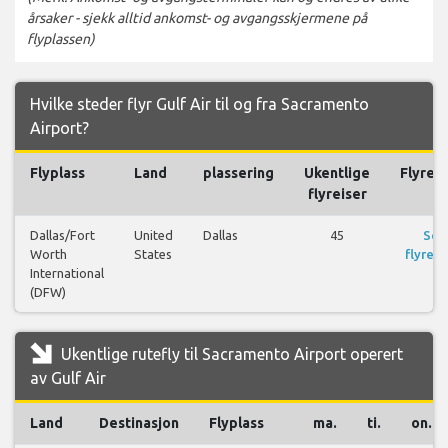
årsaker - sjekk alltid ankomst- og avgangsskjermene på
flyplassen)
Hvilke steder flyr Gulf Air til og fra Sacramento
Airport?
Flyplass
Land
plassering
Ukentlige
Flyreis
flyreiser
Dallas/Fort
United
Dallas
45
Se
Worth
States
flyreis
International
(DFW)
Ukentlige rutefly til Sacramento Airport operert
av Gulf Air
Land
Destinasjon
Flyplass
ma.
ti.
on.