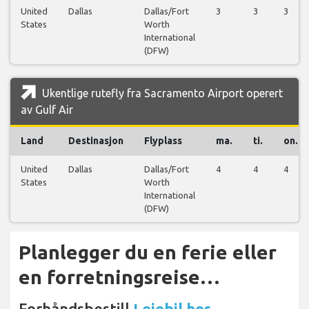
United
Dallas
Dallas/Fort
3
3
3
States
Worth
International
(DFW)
Ukentlige rutefly fra Sacramento Airport operert
av Gulf Air
Land
Destinasjon
Flyplass
ma.
ti.
on.
United
Dallas
Dallas/Fort
4
4
4
States
Worth
International
(DFW)
Planlegger du en ferie eller
en forretningsreise…
Forhåndsbestill
Leiebil hos