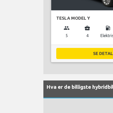
TESLA MODEL Y
group
business_center
local_gas_station
5
4
Elektri
SE DETALJ
Hva er de billigste hybridb