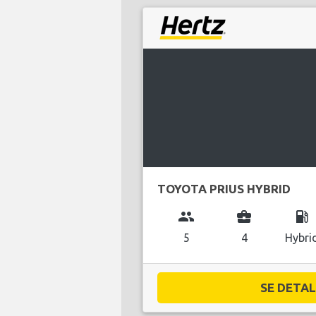
TOYOTA PRIUS HYBRID
group
business_center
local_gas_station
5
4
Hybri
SE DETALJ