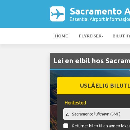
Sacramento A
Essential Airport Informasjo
HOME
FLYREISER
BILUTH
Lei en elbil hos Sacra
USLÅELIG BILUT
Hentested
Returner bilen til en annen loka