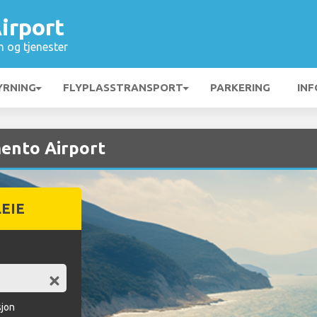
irport
n og tjenester
YRNING
FLYPLASSTRANSPORT
PARKERING
INF
mento Airport
LEIE
sjon