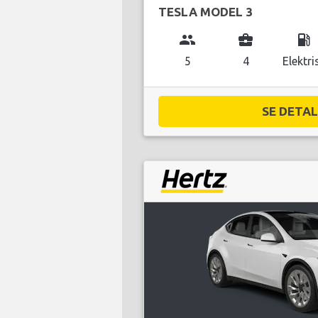
TESLA MODEL 3
group
business_center
local_gas_station
5
4
Elektri
SE DETALJ