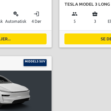
TESLA MODEL 3 LONG
miscellaneous_services
login
group
business_center
sk
Automatisk
4 Dør
5
3
E
ER...
SE D
MIDDELS SUV