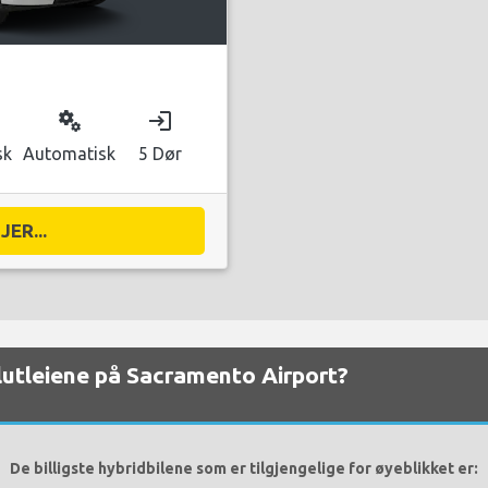
miscellaneous_services
login
sk
Automatisk
5 Dør
ER...
ilutleiene på Sacramento Airport?
De billigste hybridbilene som er tilgjengelige for øyeblikket er: