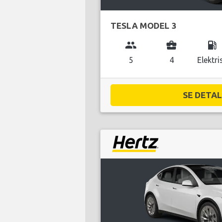
TESLA MODEL 3
group
business_center
local_gas_station
5
4
Elektri
SE DETALJ