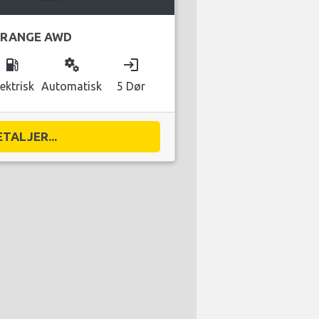
 RANGE AWD
local_gas_station
miscellaneous_services
login
lektrisk
Automatisk
5 Dør
ETALJER...