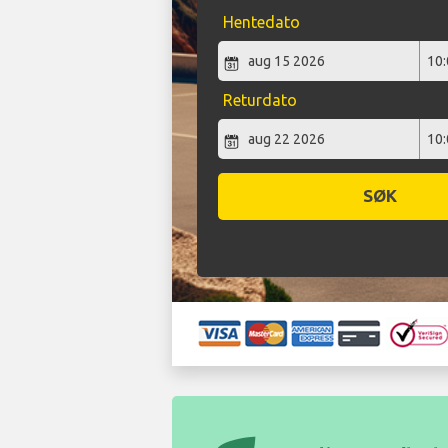
Hentedato
Returdato
SØK