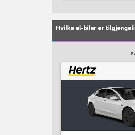
Hvilke el-biler er tilgjeng
F