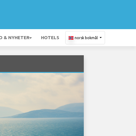
O & NYHETER
HOTELS
norsk bokmål