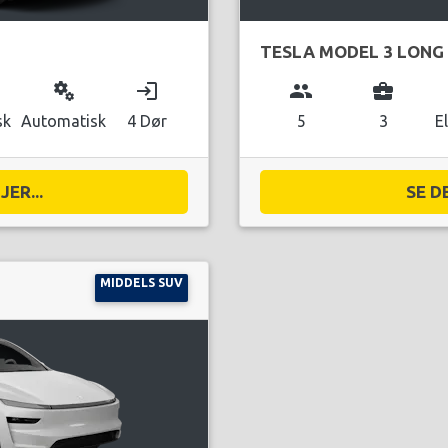
TESLA MODEL 3 LONG
miscellaneous_services
login
group
business_center
sk
Automatisk
4 Dør
5
3
E
ER...
SE D
MIDDELS SUV