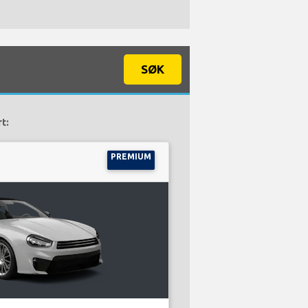
SØK
t:
PREMIUM