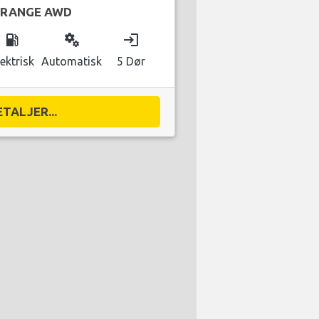
 RANGE AWD
local_gas_station
miscellaneous_services
login
lektrisk
Automatisk
5 Dør
ETALJER...