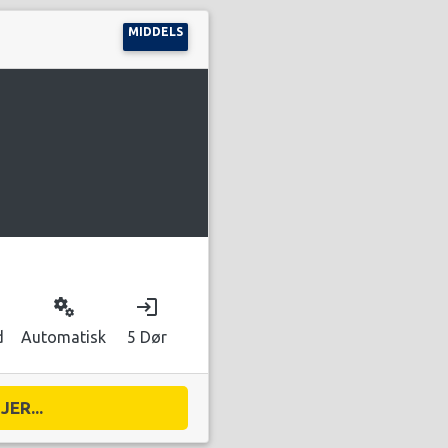
MIDDELS
miscellaneous_services
login
d
Automatisk
5 Dør
ER...