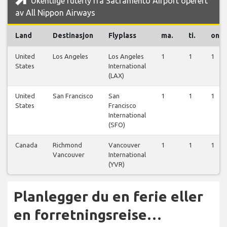
Ukentlige rutefly fra Sacramento Airport operert
av All Nippon Airways
Land
Destinasjon
Flyplass
ma.
ti.
on.
United
Los Angeles
Los Angeles
1
1
1
States
International
(LAX)
United
San Francisco
San
1
1
1
States
Francisco
International
(SFO)
Canada
Richmond
Vancouver
1
1
1
Vancouver
International
(YVR)
Planlegger du en ferie eller
en forretningsreise…