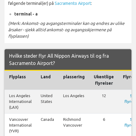
følgende terminal(er) på
Sacramento Airport
:
terminal - a
(Merk: Ankomst- og avgangsterminaler kan og endres av ulike
årsaker - sjekk alltid ankomst- og avgangsskjermene på
flyplassen)
Hvilke steder flyr All Nippon Airways til og fra
Sacramento Airport?
Flyplass
Land
plassering
Ukentlige
Flyrei
flyreiser
Los Angeles
United
Los Angeles
12
Se
International
States
flyrei
(LAX)
Vancouver
Canada
Richmond
6
Se
International
Vancouver
flyrei
(YVR)