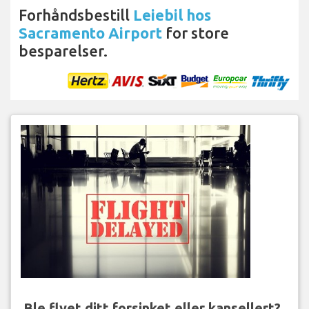
Forhåndsbestill
Leiebil hos
Sacramento Airport
for store
besparelser.
Ble flyet ditt forsinket eller kansellert?