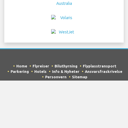
Home
Flyreiser
Biluthyrning
Flyplasstransport
Parkering
Hotels
Info & Nyheter
Ansvarsfraskrivelse
Personvern
Sitemap
COPYRIGHT © 2026 Try Quantum OU trading as
"TripTQ" and sacramentointernationalairport.com
(also known as TripTQ Sacramento Airport) / All Rights
Reserved.
ANSVARSFRASKRIVELSE - Dette er ikke det offisielle nettstedet til
Sacramento Airport