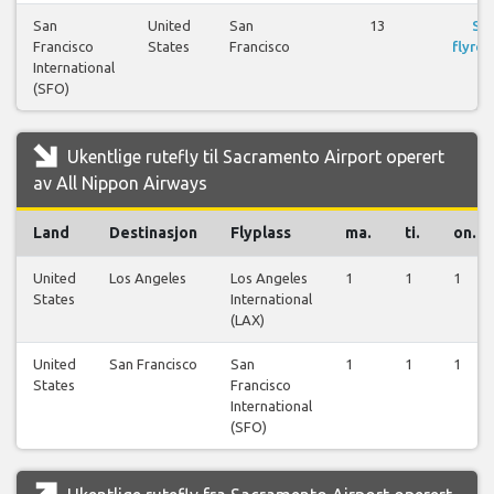
San
United
San
13
Se
Francisco
States
Francisco
flyrei
International
(SFO)
Ukentlige rutefly til Sacramento Airport operert
av All Nippon Airways
Land
Destinasjon
Flyplass
ma.
ti.
on.
United
Los Angeles
Los Angeles
1
1
1
States
International
(LAX)
United
San Francisco
San
1
1
1
States
Francisco
International
(SFO)