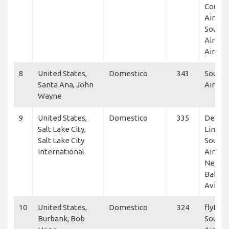
Countr
Airline
South
Airline
Air Lin
8
United States,
Domestico
343
South
Santa Ana, John
Airline
Wayne
9
United States,
Domestico
335
Delta A
Salt Lake City,
Lines,
Salt Lake City
South
International
Airline
NetJet
Baker
Aviati
10
United States,
Domestico
324
flyExcl
Burbank, Bob
South