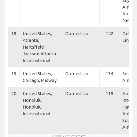
SkyWe
Airline
Air Lin
NetJet
18
United States,
Domestico
142
Delta A
Atlanta,
Lines
Hartsfield
Jackson Atlanta
International
19
United States,
Domestico
134
South
Chicago, Midway
Airline
20
United States,
Domestico
119
Air Tr
Honolulu,
Interna
Honolulu
Hawaii
International
Airline
South
Airline