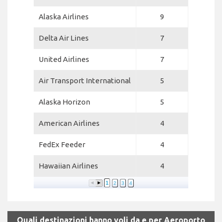
Alaska Airlines
9
Delta Air Lines
7
United Airlines
7
Air Transport International
5
Alaska Horizon
5
American Airlines
4
FedEx Feeder
4
Hawaiian Airlines
4
1
2
3
4
Quali destinazioni hanno voli da e per Aeroporto