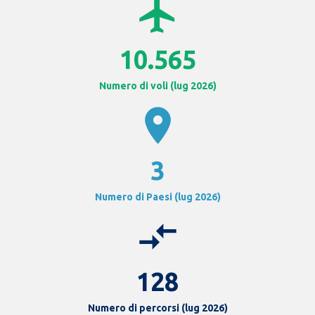
airplanemode_active
10.565
Numero di voli (lug 2026)
location_on
3
Numero di Paesi (lug 2026)
compare_arrows
128
Numero di percorsi (lug 2026)