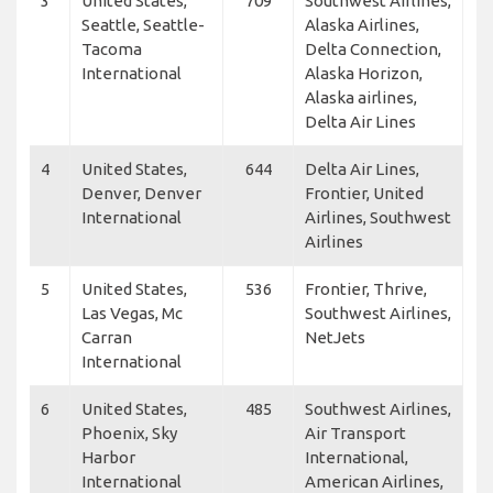
3
United States,
709
Southwest Airlines,
Seattle, Seattle-
Alaska Airlines,
Tacoma
Delta Connection,
International
Alaska Horizon,
Alaska airlines,
Delta Air Lines
4
United States,
644
Delta Air Lines,
Denver, Denver
Frontier, United
International
Airlines, Southwest
Airlines
5
United States,
536
Frontier, Thrive,
Las Vegas, Mc
Southwest Airlines,
Carran
NetJets
International
6
United States,
485
Southwest Airlines,
Phoenix, Sky
Air Transport
Harbor
International,
International
American Airlines,