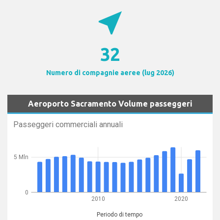
near_me
32
Numero di compagnie aeree (lug 2026)
Aeroporto Sacramento Volume passeggeri
Passeggeri commerciali annuali
5 Mln
0
2010
2020
Periodo di tempo