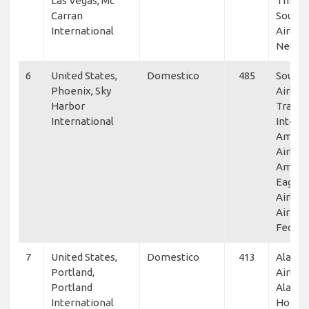
Las Vegas, Mc
Thrive
Carran
South
International
Airline
NetJet
6
United States,
Domestico
485
South
Phoenix, Sky
Airline
Harbor
Transp
International
Interna
Ameri
Airline
Ameri
Eagle, 
Airline
Air Lin
FedEx 
7
United States,
Domestico
413
Alaska
Portland,
Airline
Portland
Alaska
International
Horizo