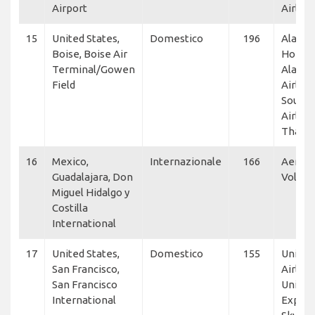
Airport
Airline
15
United States,
Domestico
196
Alaska
Boise, Boise Air
Horizo
Terminal/Gowen
Alaska
Field
Airline
South
Airline
Thanl
16
Mexico,
Internazionale
166
Aerome
Guadalajara, Don
Volaris
Miguel Hidalgo y
Costilla
International
17
United States,
Domestico
155
United
San Francisco,
Airline
San Francisco
United
International
Expres