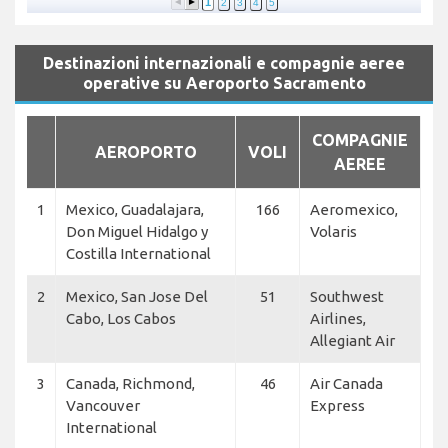
1
2
3
4
5
Destinazioni internazionali e compagnie aeree
operative su Aeroporto Sacramento
COMPAGNIE
AEROPORTO
VOLI
AEREE
1
Mexico, Guadalajara,
166
Aeromexico,
Don Miguel Hidalgo y
Volaris
Costilla International
2
Mexico, San Jose Del
51
Southwest
Cabo, Los Cabos
Airlines,
Allegiant Air
3
Canada, Richmond,
46
Air Canada
Vancouver
Express
International