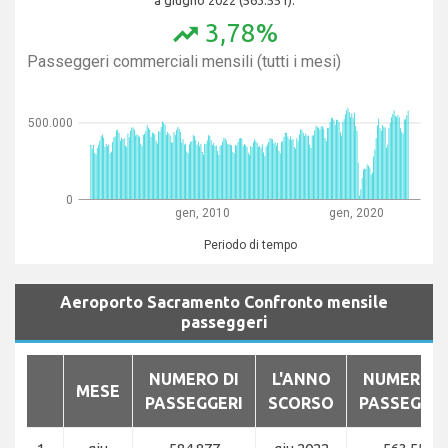
3,78%
trending_up
Passeggeri commerciali mensili (tutti i mesi)
500.000
0
gen, 2010
gen, 2020
Periodo di tempo
Aeroporto Sacramento Confronto mensile
passeggeri
NUMERO DI
L'ANNO
NUMERO D
MESE
PASSEGGERI
SCORSO
PASSEGGER