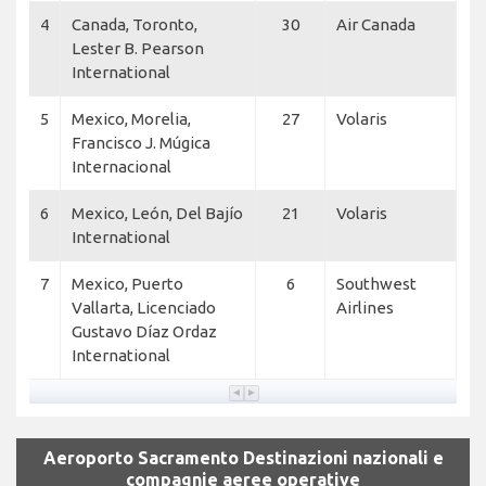
4
Canada, Toronto,
30
Air Canada
Lester B. Pearson
International
5
Mexico, Morelia,
27
Volaris
Francisco J. Múgica
Internacional
6
Mexico, León, Del Bajío
21
Volaris
International
7
Mexico, Puerto
6
Southwest
Vallarta, Licenciado
Airlines
Gustavo Díaz Ordaz
International
Aeroporto Sacramento Destinazioni nazionali e
compagnie aeree operative