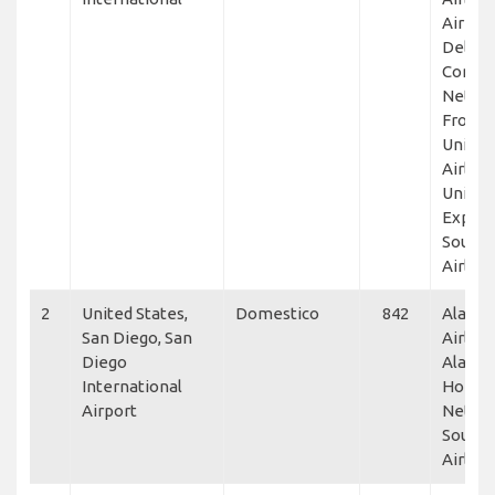
Air Lin
Delta
Connec
NetJet
Frontie
United
Airline
United
Expres
South
Airline
2
United States,
Domestico
842
Alaska
San Diego, San
Airline
Diego
Alaska
International
Horizo
Airport
NetJet
South
Airline