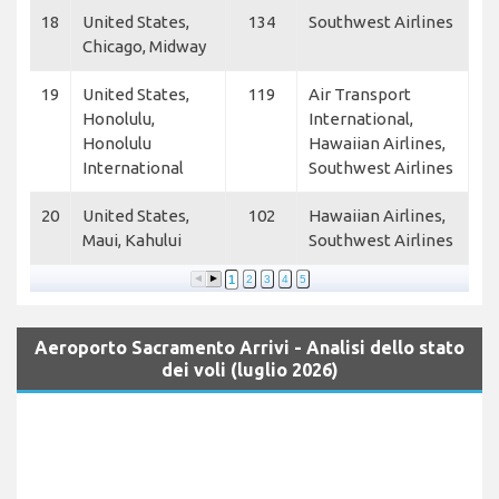
18
United States,
134
Southwest Airlines
Chicago, Midway
19
United States,
119
Air Transport
Honolulu,
International,
Honolulu
Hawaiian Airlines,
International
Southwest Airlines
20
United States,
102
Hawaiian Airlines,
Maui, Kahului
Southwest Airlines
1
2
3
4
5
Aeroporto Sacramento Arrivi - Analisi dello stato
dei voli (luglio 2026)