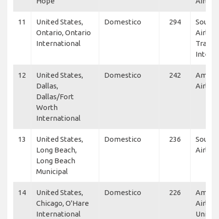
Hope
Airline
11
United States,
Domestico
294
South
Ontario, Ontario
Airline
International
Transp
Intern
12
United States,
Domestico
242
Ameri
Dallas,
Airline
Dallas/Fort
Worth
International
13
United States,
Domestico
236
South
Long Beach,
Airline
Long Beach
Municipal
14
United States,
Domestico
226
Ameri
Chicago, O'Hare
Airline
International
United