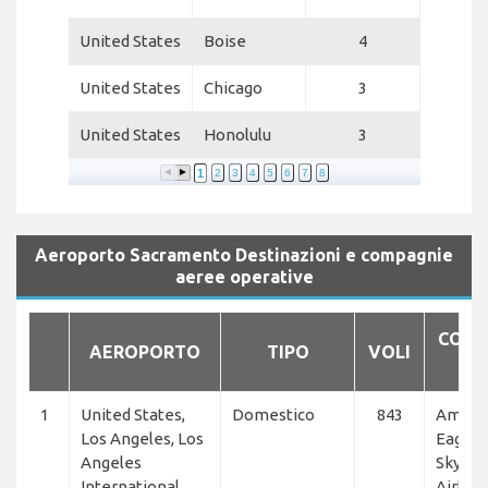
United States
Boise
4
United States
Chicago
3
United States
Honolulu
3
1
2
3
4
5
6
7
8
Aeroporto Sacramento Destinazioni e compagnie
aeree operative
COMP
AEROPORTO
TIPO
VOLI
AE
1
United States,
Domestico
843
Ameri
Los Angeles, Los
Eagle,
Angeles
SkyWe
International
Airline