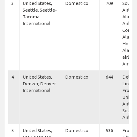
3
United States,
Domestico
709
South
Seattle, Seattle-
Airline
Tacoma
Alaska
International
Airline
Connec
Alaska
Horizo
Alaska
airline
Air Lin
4
United States,
Domestico
644
Delta A
Denver, Denver
Lines,
International
Frontie
United
Airline
South
Airline
5
United States,
Domestico
536
Frontie